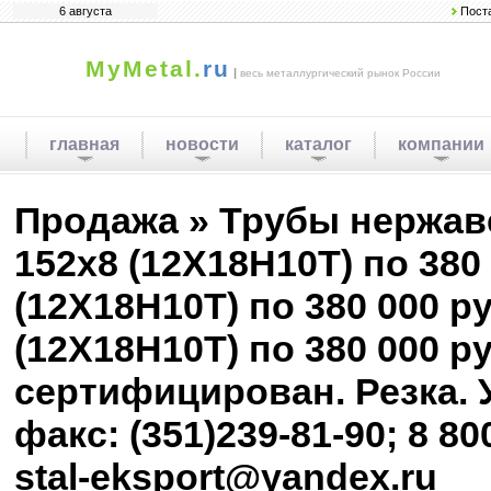
6 августа
Пост
MyMetal.
ru
|
весь металлургический рынок России
главная
новости
каталог
компании
Продажа » Трубы нержав
152х8 (12Х18Н10Т) по 380 
(12Х18Н10Т) по 380 000 ру
(12Х18Н10Т) по 380 000 р
сертифицирован. Резка. У
факс: (351)239-81-90; 8 800
stal-eksport@yandex.ru