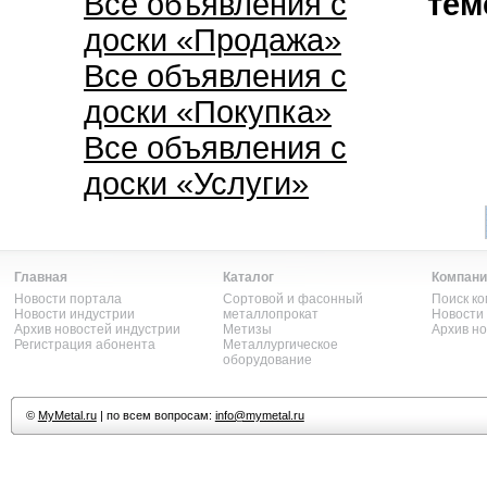
Все объявления с
тем
доски «Продажа»
Все объявления с
доски «Покупка»
Все объявления с
доски «Услуги»
Главная
Каталог
Компани
Новости портала
Сортовой и фасонный
Поиск к
Новости индустрии
металлопрокат
Новости
Архив новостей индустрии
Метизы
Архив н
Регистрация абонента
Металлургическое
оборудование
©
MyMetal.ru
| по всем вопросам:
info@mymetal.ru