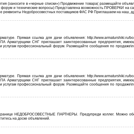
тия (заносите в «черные списки») Продвижение товара( размещайте объявл
( форум и технические вопросы) Представлена возможность ПРОВЕРКИ на са
ие реквизиты Недобросовестных поставщиков ФАС РФ Приглашаем на наш,
д
туре. Прямая ссылка для дачи объявления: http://www.armaturshiki.ru/b
МППА Арматурщики СНГ приглашает заинтересованные предприятия, имею
им услугам профессиональный форум. Размещайте сообщения по продаже\п
туре. Прямая ссылка для дачи объявления: http://www.armaturshiki.ru/b
МППА Арматурщики СНГ приглашает заинтересованные предприятия, имею
им услугам профессиональный форум. Размещайте сообщения по продаже\п
 странице НЕДОБРОСОВЕСТНЫЕ ПАРТНЕРЫ. Предупреди коллег. Можно об
титесь на доске объявлений.