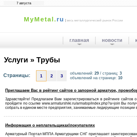
7 августа
MyMetal.
ru
|
весь металлургический рынок России
главная
новости
Услуги » Трубы
объявлений:
29
/ страниц:
3
Страницы:
1
2
3
объявлений на странице:
10
Приглашаем Вас в рейтинг сайтов о запорной арматуре, промобо
Здравствуйте! Предлагаем Вам зарегистрироваться в рейтинге сайтов 
пройдите по ссылке www.armaturshiki.ru/armatop/index.php?a=join Вы пол
собрать в едином месте предприятия, занимаемые лидирующие позиции 
Информация о неплательщиках\покупателях
Арматурный Портал МППА Арматурщики СНГ приглашает заинтересованн