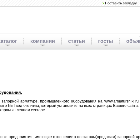
Поставить закладку
каталог
компании
статьи
госты
объя
рудования.
о запорной арматуре, промышленного оборудования на www.armaturshiki.ru
учите html код счетчика, который установите на всех страницах Вашего сайта
в промышленном секторе.
ые предприятия, имеющие отношение к поставкам(продажам) запорной ар