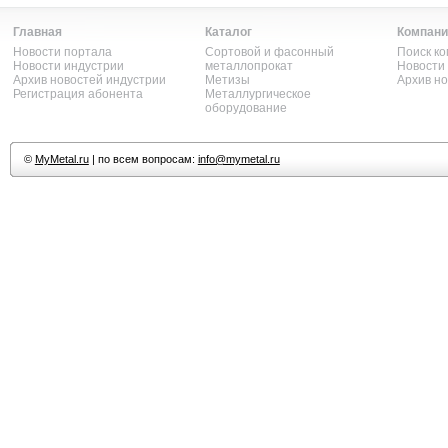
Главная
Каталог
Компани
Новости портала
Сортовой и фасонный
Поиск к
Новости индустрии
металлопрокат
Новости
Архив новостей индустрии
Метизы
Архив н
Регистрация абонента
Металлургическое
оборудование
©
MyMetal.ru
| по всем вопросам:
info@mymetal.ru