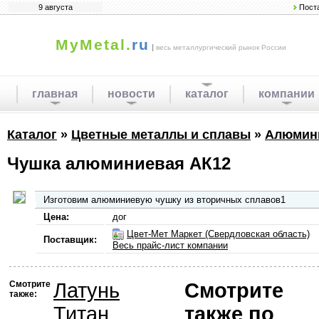
9 августа
Пост
MyMetal.
ru
|
весь металлургический рынок России
главная
новости
каталог
компании
Каталог
»
Цветные металлы и сплавы
»
Алюмин
Чушка алюминиевая АК12
Изготовим алюминиевую чушку из вторичных сплавов1
Цена:
дог
Цвет-Мет Маркет (Свердловская область)
Поставщик:
Весь прайс-лист компании
Смотрите
Латунь
Смотрите
также:
Титан
также по