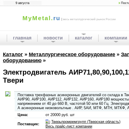
9 августа
Пост
MyMetal.
ru
|
весь металлургический рынок России
главная
новости
каталог
компании
Каталог
»
Металлургическое оборудование
»
За
оборудованию
»
Электродвигатель АИР71,80,90,100,11
Твери
Поставка трехфазных асинхронных двигателей со склада в Т
АИР90, АИР100, АИР112, АИР132, АИР160, АИР180 мощностью 
напряжением от 40 до 660 В, частотой 50 или 60 Гц. Электрод
А асинхронные низковольтные . АИР, 5АИ, МТФ, МТН, МТКФ,
Цена:
от 20000 руб. шт
Тверьпромремгрупп (Тверская область)
Поставщик:
Весь прайс-лист компании