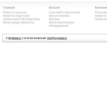
Главная
Каталог
Компани
Новости портала
Сортовой и фасонный
Поиск к
Новости индустрии
металлопрокат
Новости
Архив новостей индустрии
Метизы
Архив н
Регистрация абонента
Металлургическое
оборудование
©
MyMetal.ru
| по всем вопросам:
info@mymetal.ru