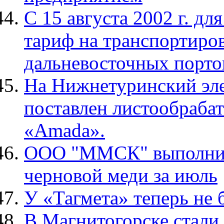
С 15 августа 2002 г. 
тариф на транспортиро
дальневосточных портов
На Нижнетуринский эле
поставлен листообраб
«Аmada».
ООО "ММСК" выполнило
черновой меди за июль
У «Тагмета» теперь не 
В Магнитогорске стали