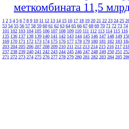
меткомбината 11,5 млрд
1
2
3
4
5
6
7
8
9
10
11
12
13
14
15
16
17
18
19
20
21
22
23
24
25
2
53
54
55
56
57
58
59
60
61
62
63
64
65
66
67
68
69
70
71
72
73
74
101
102
103
104
105
106
107
108
109
110
111
112
113
114
115
116
135
136
137
138
139
140
141
142
143
144
145
146
147
148
149
15
169
170
171
172
173
174
175
176
177
178
179
180
181
182
183
18
203
204
205
206
207
208
209
210
211
212
213
214
215
216
217
21
237
238
239
240
241
242
243
244
245
246
247
248
249
250
251
25
271
272
273
274
275
276
277
278
279
280
281
282
283
284
285
28