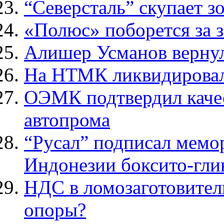
“Северcталь” скупает з
«Полюс» поборется за 
Алишер Усманов вернул
На НТМК ликвидировали
ОЭМК подтвердил каче
автопрома
“Русал” подписал мемор
Индонезии боксито-гли
НДС в ломозаготовитель
опоры?