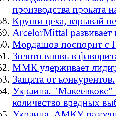
производства проката н
Круши цеха, взрывай п
ArcelorMittal развивае
Мордашов поспорит с 
Золото вновь в фаворит
ММК удерживает лидир
Защита от конкурентов.
Украина. "Макеевкокс" 
количество вредных вы
Украина. АМКУ разреш